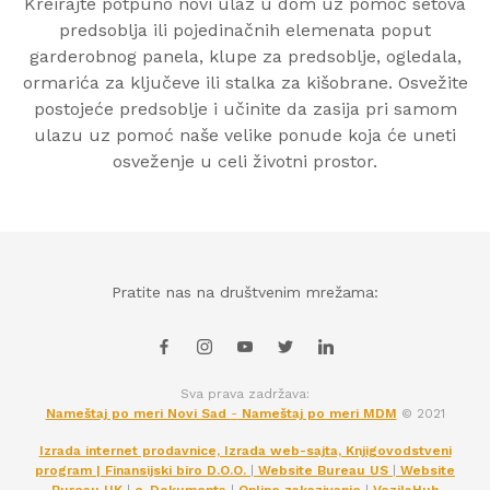
Kreirajte potpuno novi ulaz u dom uz pomoć setova
predsoblja ili pojedinačnih elemenata poput
garderobnog panela, klupe za predsoblje, ogledala,
ormarića za ključeve ili stalka za kišobrane. Osvežite
postojeće predsoblje i učinite da zasija pri samom
ulazu uz pomoć naše velike ponude koja će uneti
osveženje u celi životni prostor.
Pratite nas na društvenim mrežama:
Sva prava zadržava:
Nameštaj po meri Novi Sad
-
Nameštaj po meri MDM
© 2021
Izrada internet prodavnice, Izrada web-sajta, Knjigovodstveni
program | Finansijski biro D.O.O.
|
Website Bureau US
|
Website
Bureau UK
|
e-Dokumenta
|
Online zakazivanje
|
VozilaHub