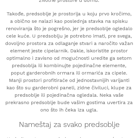
životne prostore u domu.
Takođe, predsoblje je prostorija u koju prvo kročimo,
a obično se nalazi kao poslednja stavka na spisku
renoviranja što je pogrešno, jer je predsoblje ogledalo
cele kuće. U predsoblju je potrebno imati, pre svega,
dovoljno prostora za odlaganje stvari a naročito važan
element jeste cipelarnik. Dakle, iskoristite prostor
optimalno i zavisno od mogućnosti uredite ga setom
predsoblja ili kombinujte pojedinačne elemente,
poput garderobnih ormara ili ormarića za cipele.
Manji prostori profitiraće od jednostavnijih varijanti
kao što su garderobni paneli, zidne čiviluci, klupe za
predsoblje ili pojedinačna ogledala. Neka vaše
prekrasno predsoblje bude vašim gostima uvertira za
ono što ih čeka iza ugla.
Nameštaj za svako predsoblje