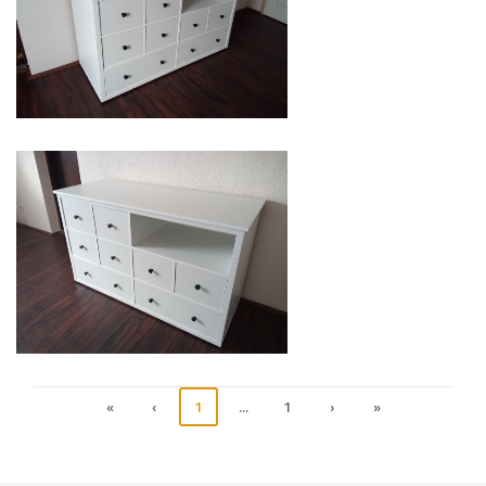
«
‹
1
...
1
›
»