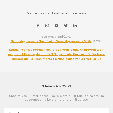
Pratite nas na društvenim mrežama:
Sva prava zadržava:
Nameštaj po meri Novi Sad
-
Nameštaj po meri MDM
© 2021
Izrada internet prodavnice, Izrada web-sajta, Knjigovodstveni
program | Finansijski biro D.O.O.
|
Website Bureau US
|
Website
Bureau UK
|
e-Dokumenta
|
Online zakazivanje
|
VozilaHub
PRIJAVA NA NOVOSTI
Unesite Vašu E-mail adresu kako biste bili u toku sa najnovijim
pogodnostima koje smo pripremili za Vas.