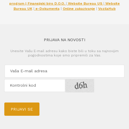
program | Finansijski biro D.O.O.
|
Website Bureau US
|
Website
Bureau UK
|
e-Dokumenta
|
Online zakazivanje
|
VozilaHub
PRIJAVA NA NOVOSTI
Unesite Vašu E-mail adresu kako biste bili u toku sa najnovijim
pogodnostima koje smo pripremili za Vas.
PRIJAVI SE