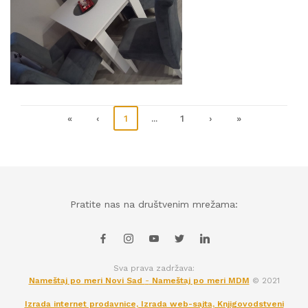
«
‹
1
...
1
›
»
Pratite nas na društvenim mrežama:
Sva prava zadržava:
Nameštaj po meri Novi Sad
-
Nameštaj po meri MDM
© 2021
Izrada internet prodavnice, Izrada web-sajta, Knjigovodstveni