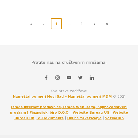
«
‹
1
...
1
›
»
Pratite nas na društvenim mrežama:
Sva prava zadržava:
Nameštaj po meri Novi Sad
-
Nameštaj po meri MDM
© 2021
Izrada internet prodavnice, Izrada web-sajta, Knjigovodstveni
program | Finansijski biro D.O.O.
|
Website Bureau US
|
Website
Bureau UK
|
e-Dokumenta
|
Online zakazivanje
|
VozilaHub